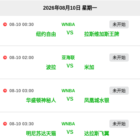
2026年08月10日 星期一
08-10 00:30
WNBA
未开始
VS
纽约自由
拉斯维加斯王牌
08-10 02:00
亚海联
未开始
VS
波拉
米加
08-10 03:00
WNBA
未开始
VS
华盛顿神秘人
凤凰城水银
08-10 03:30
WNBA
未开始
VS
明尼苏达天猫
达拉斯飞翼