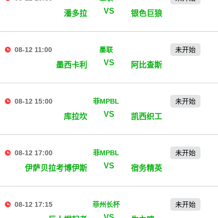
VS
潘多拉
银色巨狼
08-12 11:00
墨联
未开始
VS
墨西卡利
阿比查斯
08-12 15:00
菲MPBL
未开始
VS
库拉坎
凯西织工
08-12 17:00
菲MPBL
未开始
VS
伊萨贝拉考博伊斯
宿务精英
08-12 17:15
菲州长杯
未开始
VS