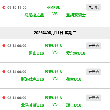
08-10 19:00
菲MPBL
未开始
VS
马尼拉之星
圣胡安骑士
2026年08月11日 星期二
08-11 00:00
欧锦U16 B
未开始
VS
黑山U16
爱尔兰U16
08-11 00:00
欧锦U16 B
未开始
VS
斯洛伐克U16
荷兰U16
08-11 00:00
欧锦U16 B
未开始
VS
北马其顿U16
瑞士U16