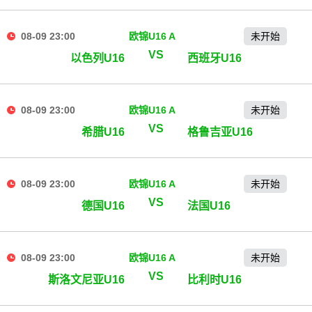
08-09 23:00
欧锦U16 A
未开始
VS
以色列U16
西班牙U16
08-09 23:00
欧锦U16 A
未开始
VS
希腊U16
格鲁吉亚U16
08-09 23:00
欧锦U16 A
未开始
VS
德国U16
法国U16
08-09 23:00
欧锦U16 A
未开始
VS
斯洛文尼亚U16
比利时U16