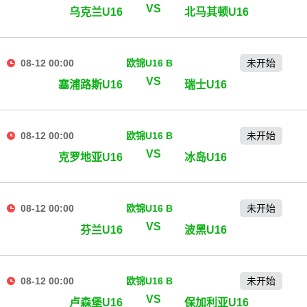
VS
乌克兰U16
北马其顿U16
08-12 00:00
欧锦U16 B
未开始
VS
塞浦路斯U16
瑞士U16
08-12 00:00
欧锦U16 B
未开始
VS
克罗地亚U16
冰岛U16
08-12 00:00
欧锦U16 B
未开始
VS
芬兰U16
波黑U16
08-12 00:00
欧锦U16 B
未开始
VS
卢森堡U16
保加利亚U16