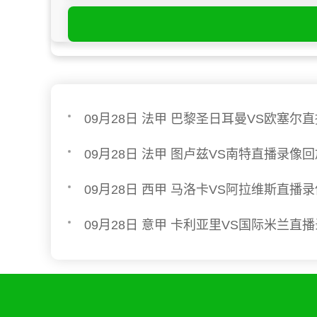
09月28日 法甲 巴黎圣日耳曼VS欧塞尔
09月28日 法甲 图卢兹VS南特直播录像
09月28日 西甲 马洛卡VS阿拉维斯直播
09月28日 意甲 卡利亚里VS国际米兰直