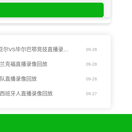
09月28日 西甲 比利亚雷亚尔VS毕尔巴鄂竞技直播录像回放
09-28
S法兰克福直播录像回放
09-28
S狼队直播录像回放
09-28
VS西班牙人直播录像回放
09-27