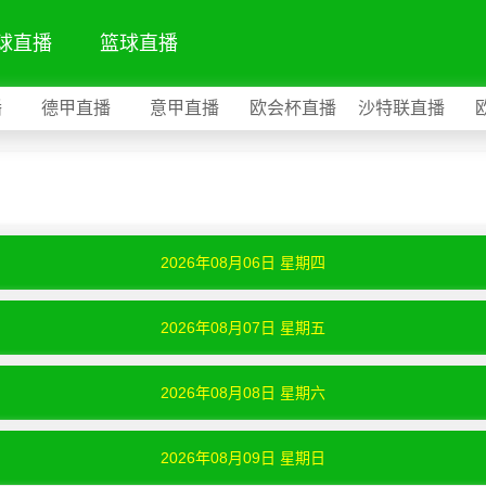
球直播
篮球直播
播
德甲直播
意甲直播
欧会杯直播
沙特联直播
2026年08月06日 星期四
2026年08月07日 星期五
2026年08月08日 星期六
2026年08月09日 星期日