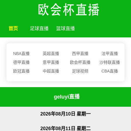
首页
足球直播
篮球直播
NBA直播
英超直播
西甲直播
法甲直播
德甲直播
意甲直播
欧会杯直播
沙特联直播
欧冠直播
中超直播
足球视频
CBA直播
geluyi直播
2026年08月10日 星期一
2026年08月11日 星期二