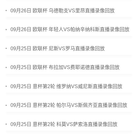
09月26日 欧联杯 乌德勒支VS里昂直播录像回放
09月26日 欧联杯 年轻人VS帕纳辛纳科斯直播录像回放
09月25日 欧联杯 尼斯VS罗马直播录像回放
09月25日 欧联杯 布拉加VS费耶诺德直播录像回放
09月25日 意杯第2轮 维罗纳VS威尼斯直播录像回放
09月25日 意杯第2轮 帕尔马VS斯佩齐亚直播录像回放
09月25日 意杯第2轮 科莫VS萨索洛直播录像回放