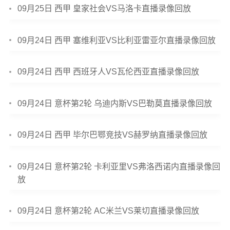
09月25日 西甲 皇家社会VS马洛卡直播录像回放
09月24日 西甲 塞维利亚VS比利亚雷亚尔直播录像回放
09月24日 西甲 西班牙人VS瓦伦西亚直播录像回放
09月24日 意杯第2轮 乌迪内斯VS巴勒莫直播录像回放
09月24日 西甲 毕尔巴鄂竞技VS赫罗纳直播录像回放
09月24日 意杯第2轮 卡利亚里VS弗洛西诺内直播录像回
放
09月24日 意杯第2轮 AC米兰VS莱切直播录像回放