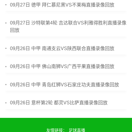
09月27日 德甲 拜仁慕尼黑VS不莱梅直播录像回放
09月27日 沙特联第4轮 吉达联合VS利雅得胜利直播录像
回放
09月26日 中甲 南通支云VS陕西联合直播录像回放
09月26日 中甲 佛山南狮VS广西平果直播录像回放
09月26日 中甲 青岛红狮VS石家庄功夫直播录像回放
09月26日 意杯第2轮 都灵VS比萨直播录像回放
友情链接：
足球直播