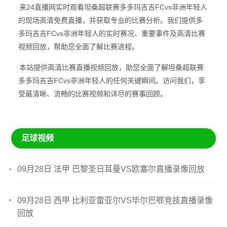
来24直播网实时观看坦桑超联赛多多玛吉吉FCvs非洲年轻人
的现场高清免费直播，并获取专业的比赛分析。我们提供多
多玛吉吉FCvs非洲年轻人的实时赛况、重要事件及高清比赛
视频回放，帮助您全面了解比赛进程。
本站提供高清比赛直播视频回放，助您全面了解坦桑超联赛
多多玛吉吉FCvs非洲年轻人的任何关键瞬间。访问我们，享
受最清晰、流畅的比赛视频和详尽的赛事回顾。
足球视频
09月28日 法甲 巴黎圣日耳曼VS欧塞尔直播录像回放
09月28日 西甲 比利亚雷亚尔VS毕尔巴鄂竞技直播录像
回放