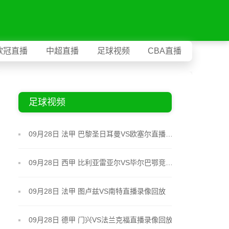
欧冠直播
中超直播
足球视频
CBA直播
足球视频
09月28日 法甲 巴黎圣日耳曼VS欧塞尔直播录像回放
09月28日 西甲 比利亚雷亚尔VS毕尔巴鄂竞技直播录像回放
09月28日 法甲 图卢兹VS南特直播录像回放
09月28日 德甲 门兴VS法兰克福直播录像回放