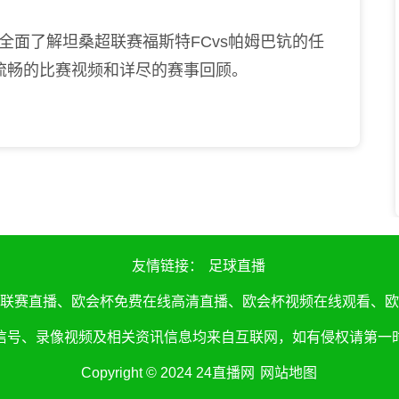
全面了解坦桑超联赛福斯特FCvs帕姆巴钪的任
流畅的比赛视频和详尽的赛事回顾。
友情链接：
足球直播
球联赛直播、欧会杯免费在线高清直播、欧会杯视频在线观看、欧
信号、录像视频及相关资讯信息均来自互联网，如有侵权请第一
Copyright © 2024 24直播网
网站地图