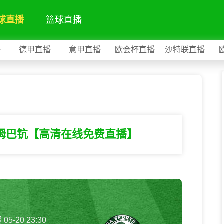
球直播
篮球直播
播
德甲直播
意甲直播
欧会杯直播
沙特联直播
帕姆巴钪【高清在线免费直播】
05-20 23:30